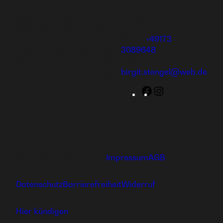
Bei hajoona kannst du dein
Kocherstraße 4
eigenes, erfolgreiches
74379 Ingersheim
Geschäft aufbauen und
Mobil:
+49173
eine einzigartige
3089648
Ausbildung genießen oder
E-Mail:
dich und deine Familie mit
birgit.stengel@web.de
tollen Produkten versorgen.
Facebook
Instagram
Ⓒ 2026 hajoona GmbH
Impressum
AGB
Datenschutz
Barrierefreiheit
Widerruf
Hier kündigen