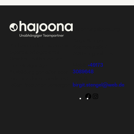
Ernährungsberatung
Birgit Stengel
Bei hajoona kannst du dein
Kocherstraße 4
eigenes, erfolgreiches
74379 Ingersheim
Geschäft aufbauen und
Mobil:
+49173
eine einzigartige
3089648
Ausbildung genießen oder
E-Mail:
dich und deine Familie mit
birgit.stengel@web.de
tollen Produkten versorgen.
Facebook
Instagram